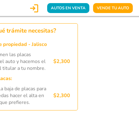

AUTOS EN VENTA
VENDE TU AUTO
é trámite necesitas?
 propiedad - Jalisco
nen las placas
el auto y hacemos el
$2,300
 titular a tu nombre.
lacas:
a baja de placas para
das hacer el alta en
$2,300
que prefieres.