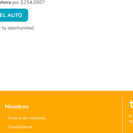
ahora
por $254,000?
EL AUTO
r tu oportunidad.
Nosotros
© 
Acerca de nosotros
To
Contáctanos