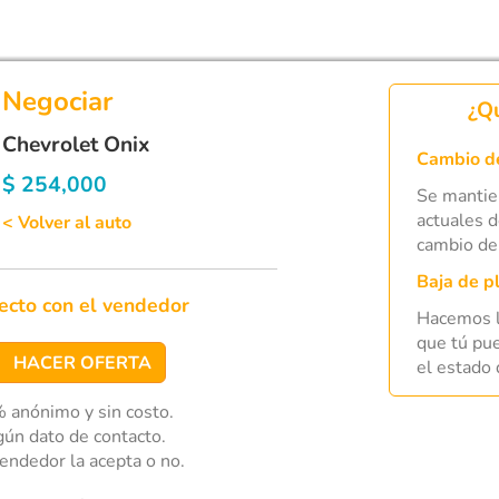
Negociar
¿Qu
Chevrolet Onix
Cambio de
$ 254,000
Se mantie
actuales d
< Volver al auto
cambio del
Baja de p
recto con el vendedor
Hacemos l
que tú pue
el estado 
 anónimo y sin costo.
ún dato de contacto.
vendedor la acepta o no.