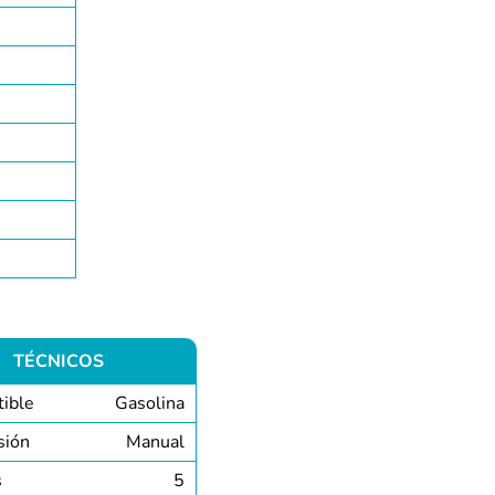
TÉCNICOS
ible
Gasolina
sión
Manual
s
5