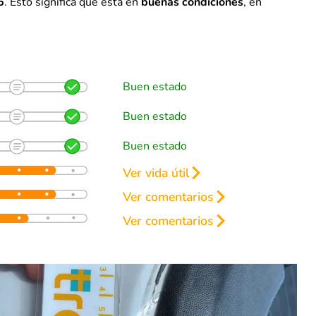
5
. Esto significa que está en
buenas condiciones
, en
Buen estado
Buen estado
Buen estado
Ver vida útil
renos
Ver comentarios
50%
Ver comentarios
50%