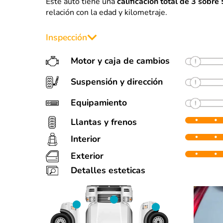
Este auto tiene una
calificación total de 3 sobre 
relación con la edad y kilometraje.
Inspección
Motor y caja de cambios
Suspensión y dirección
Equipamiento
Llantas y frenos
Interior
Llantas
F
Muy bien estado
90%
90%
50%
Exterior
Varios detalles estéticas (ver fotos).
Detalles esteticas
50%
0%
50%
Partes repintadas:
• Facia trasera
• Cofre