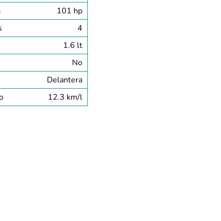
a
101 hp
s
4
1.6 lt
No
Delantera
o
12.3 km/l
MULTIMEDIA
AÑOS