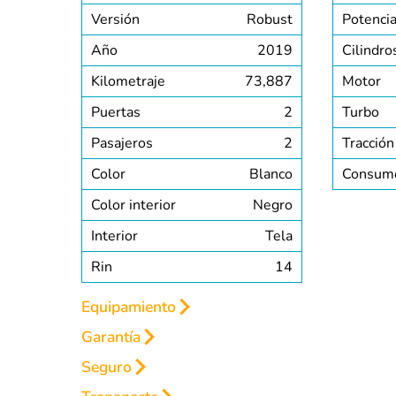
Versión
Robust
Potenci
Año
2019
Cilindro
Kilometraje
73,887
Motor
Puertas
2
Turbo
Pasajeros
2
Tracción
Color
Blanco
Consum
Color interior
Negro
Interior
Tela
Rin
14
Equipamiento
Garantía
INTERIOR
EXTERIOR
SEGURIDAD
Seguro
GARANTÍA HASTA 2 