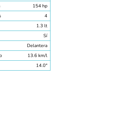
a
154 hp
s
4
1.3 lt
Sí
Delantera
o
13.6 km/l
14.0″
MULTIMEDIA