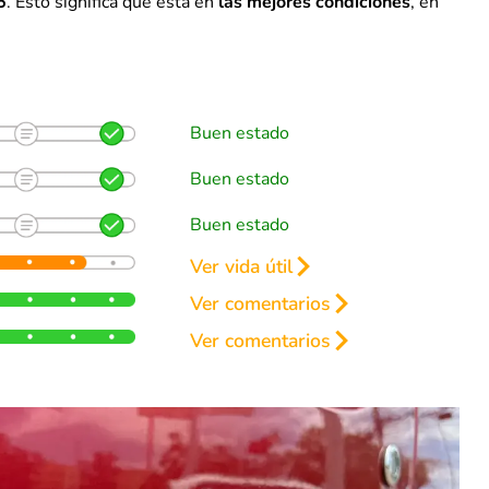
5
. Esto significa que está en
las mejores condiciones
, en
Buen estado
Buen estado
Buen estado
Ver vida útil
renos
Ver comentarios
50%
Ver comentarios
50%