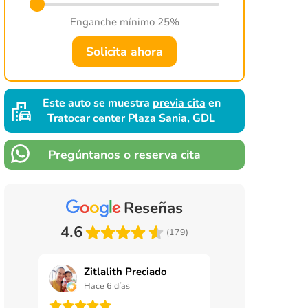
Enganche mínimo 25%
Solicita ahora
Este auto se muestra
previa cita
en
Tratocar center Plaza Sania, GDL
Pregúntanos o reserva cita
Reseñas
4.6
(179)
Zitlalith Preciado
Manuel Sa
Hace 6 días
Hace 1 sema