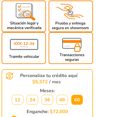
Personaliza tu crédito aquí
$
5,372
/ mes
Meses:
12
24
36
48
60
Enganche:
$
72,000