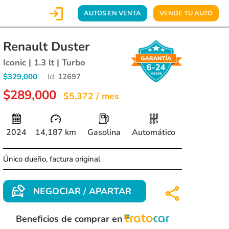

AUTOS EN VENTA
VENDE TU AUTO
Renault Duster
Iconic | 1.3 lt | Turbo
$329,000
Id:
12697
$289,000
$5,372 / mes
2024
14,187 km
Gasolina
Automático
Único dueño, factura original
NEGOCIAR / APARTAR
Beneficios de comprar en