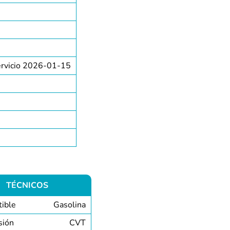
ervicio 2026-01-15
TÉCNICOS
ible
Gasolina
sión
CVT