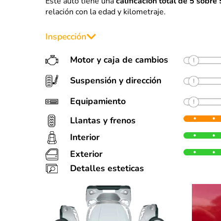
Este auto tiene una
calificación total de 5 sobre 
relación con la edad y kilometraje.
Inspección
Motor y caja de cambios
Suspensión y dirección
Equipamiento
Llantas y frenos
Interior
Llantas
F
Como nuevo
50%
50%
50%
Exterior
Como nuevo
Detalles esteticas
50%
50%
50%