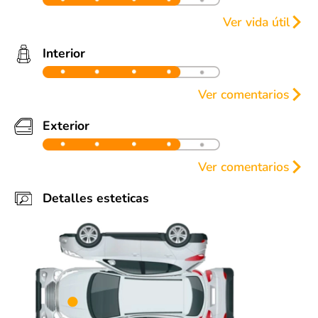
Ver vida útil
Llantas
Frenos
Interior
50%
50%
50%
50%
Ver comentarios
50%
50%
50%
50%
Muy bien estado
Exterior
Ver comentarios
Algunas detalles estéticas (ver fotos).
Detalles esteticas