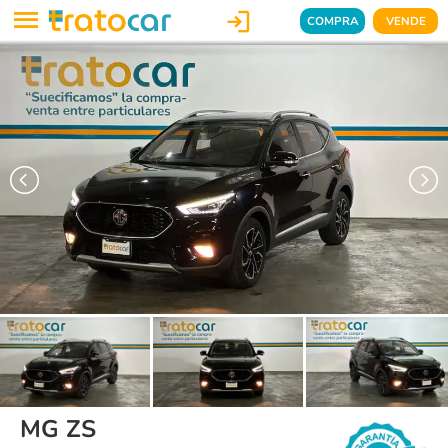

COMPRA
VENDE
MG ZS