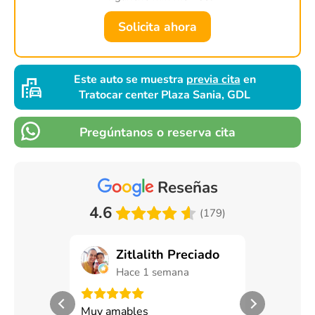
Solicita ahora
Este auto se muestra
previa cita
en
Tratocar center Plaza Sania, GDL
Pregúntanos o reserva cita
Reseñas
4.6
(179)
Zitlalith Preciado
Man
Hace 1 semana
Hace
Muy amables
Exceoente s