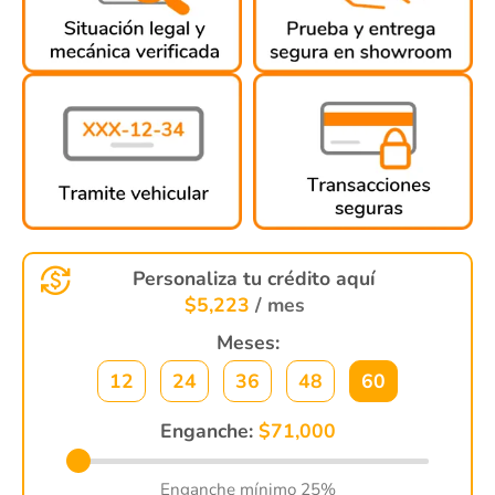
Personaliza tu crédito aquí
$
5,223
/ mes
Meses:
12
24
36
48
60
Enganche:
$
71,000
Enganche mínimo 25%