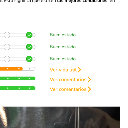
5
. Esto significa que está en
las mejores condiciones
, en
Buen estado
Buen estado
Buen estado
Ver vida útil
renos
Ver comentarios
50%
Ver comentarios
50%