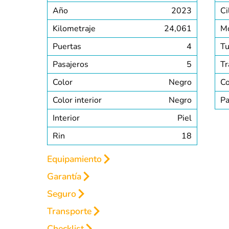
Año
2023
Ci
Kilometraje
24,061
M
Puertas
4
Tu
Pasajeros
5
Tr
Color
Negro
C
Color interior
Negro
Pa
Interior
Piel
Rin
18
Equipamiento
Garantía
INTERIOR
EXTERIOR
SEGURIDAD
Seguro
GARANTÍA HASTA 2 
Transporte
Sensor de estacionamiento trasera
INCLUYE TU SEGURO
Debido a que nosotros sol
satisfactoriamente nuestra
Checklist