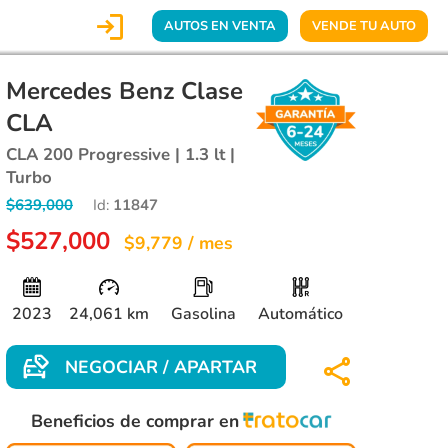

AUTOS EN VENTA
VENDE TU AUTO
Mercedes Benz Clase
CLA
CLA 200 Progressive | 1.3 lt |
Turbo
$639,000
Id:
11847
$527,000
$9,779 / mes
2023
24,061 km
Gasolina
Automático
NEGOCIAR / APARTAR
Beneficios de comprar en