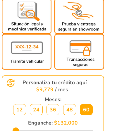
Personaliza tu crédito aquí
$
9,779
/ mes
Meses:
12
24
36
48
60
Enganche:
$
132,000