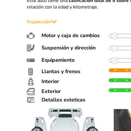
Este auto tiene una
calificación total de 5 sobre 
relación con la edad y kilometraje.
Inspección
Motor y caja de cambios
Suspensión y dirección
Equipamiento
Llantas y frenos
Interior
Llantas
F
Como nuevo
90%
25%
50%
Exterior
Algunas detalles estéticas (ver fotos).
Detalles esteticas
50%
90%
50%