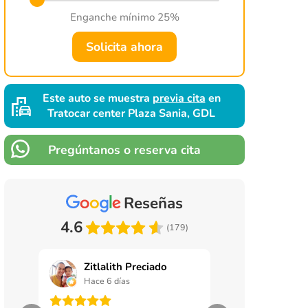
Enganche mínimo 25%
Solicita ahora
Este auto se muestra
previa cita
en
Tratocar center Plaza Sania, GDL
Pregúntanos o reserva cita
Reseñas
4.6
(179)
Zitlalith Preciado
Manuel Sa
Hace 6 días
Hace 1 sema