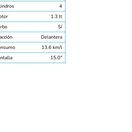
lindros
4
otor
1.3 lt
rbo
Sí
acción
Delantera
onsumo
13.6 km/l
ntalla
15.0″
MULTIMEDIA
AÑOS
o publicamos autos que han pasado
s pruebas técnicas y se encuentran en excelentes