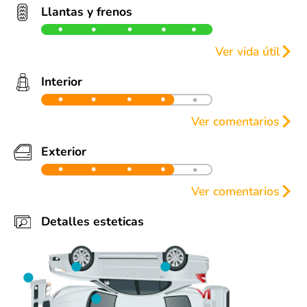
Llantas y frenos
Ver vida útil
Llantas
Frenos
Interior
90%
90%
90%
90%
Ver comentarios
90%
25%
90%
90%
Muy bien estado
Exterior
Ver comentarios
Algunas detalles estéticas (ver fotos). Parabrisas
Detalles esteticas
despostillado (reparación no es urgente).
Partes repintadas:
• Facia delantera
• Salpicadero
• Puerta
• Costado