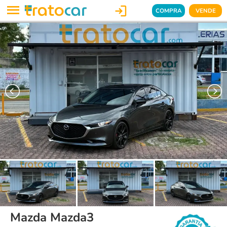

COMPRA
VENDE
Mazda Mazda3