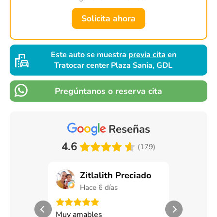
Solicita ahora
Este auto se muestra
previa cita
en
Tratocar center Plaza Sania, GDL
Pregúntanos o reserva cita
Reseñas
4.6
(179)
Zitlalith Preciado
Man
Hace 6 días
Hace
Muy amables
Exceoente s