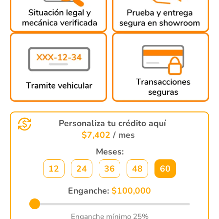
Personaliza tu crédito aquí
$
7,402
/ mes
Meses:
12
24
36
48
60
Enganche:
$
100,000
Enganche mínimo 25%