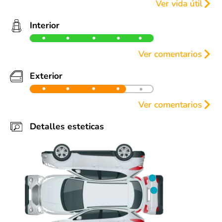
Ver vida útil
Llantas
Frenos
Interior
90%
90%
90%
90%
Ver comentarios
90%
90%
90%
90%
Como nuevo
Exterior
Ver comentarios
Varios detalles estéticas (ver fotos).
Detalles esteticas
Partes repintadas:
• Facia trasera
• Puerta