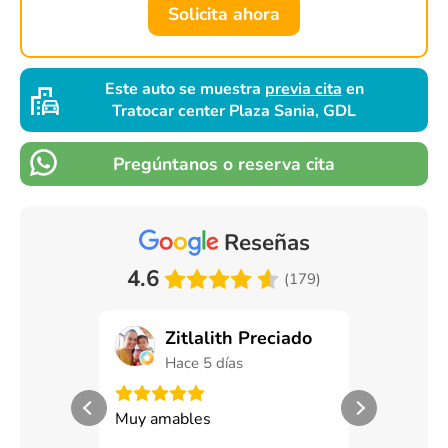
Solicita ahora
Este auto se muestra
previa cita
en
Tratocar center Plaza Sania, GDL
Pregúntanos o reserva cita
Reseñas
4.6
(179)
Zitlalith Preciado
Man
Hace 5 días
Hace
Muy amables
Exceoente s