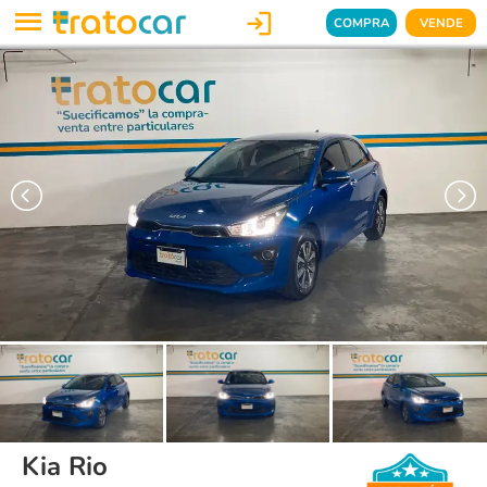

COMPRA
VENDE
Kia Rio