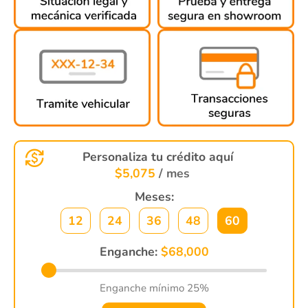
Personaliza tu crédito aquí
$
5,075
/ mes
Meses:
12
24
36
48
60
Enganche:
$
68,000
Enganche mínimo 25%