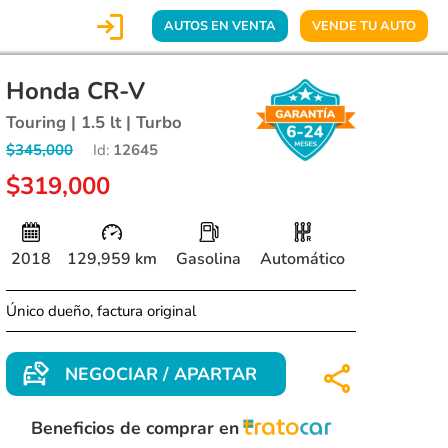

AUTOS EN VENTA
VENDE TU AUTO
Honda CR-V
Touring | 1.5 lt | Turbo
$345,000
Id:
12645
$319,000
2018
129,959 km
Gasolina
Automático
Único dueño, factura original
NEGOCIAR / APARTAR
Beneficios de comprar en