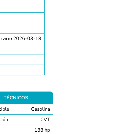
ervicio 2026-03-18
TÉCNICOS
ible
Gasolina
sión
CVT
a
188 hp