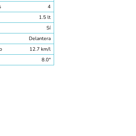
s
4
1.5 lt
Sí
Delantera
o
12.7 km/l
8.0″
MULTIMEDIA
AÑOS