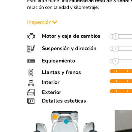
Este auto tiene una
calificación total de 3 sobre 
relación con la edad y kilometraje.
Inspección
Motor y caja de cambios
Suspensión y dirección
Equipamiento
Llantas y frenos
Interior
Llantas
F
Desgaste de uso normal
90%
90%
50%
Exterior
Algunas detalles estéticas (ver fotos). Lev
Detalles esteticas
25%
25%
50%
Partes repintadas:
• Facia delantera
• Cofre
• Salpicadero