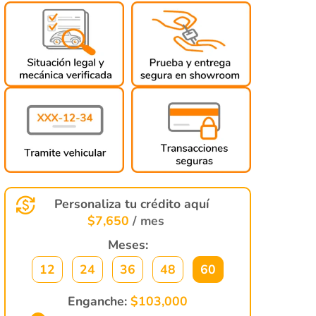
Personaliza tu crédito aquí
$
7,650
/ mes
Meses:
12
24
36
48
60
Enganche:
$
103,000