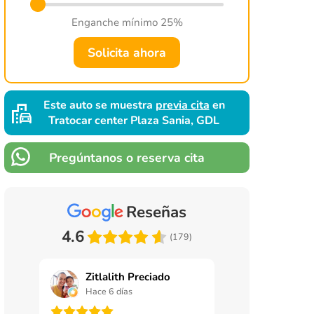
Enganche mínimo 25%
Solicita ahora
Este auto se muestra
previa cita
en
Tratocar center Plaza Sania, GDL
Pregúntanos o reserva cita
Reseñas
4.6
(179)
Zitlalith Preciado
Manuel Sa
Hace 6 días
Hace 1 sema