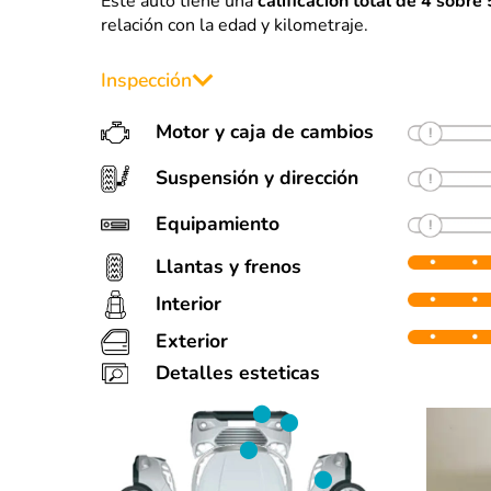
Este auto tiene una
calificación total de 4 sobre 
relación con la edad y kilometraje.
Inspección
Motor y caja de cambios
Suspensión y dirección
Equipamiento
Llantas y frenos
Interior
Llantas
F
Muy bien estado
90%
90%
25%
Exterior
Algunas detalles estéticas (ver fotos). Para
Detalles esteticas
90%
25%
25%
Partes repintadas:
• Facia delantera
• Facia trasera