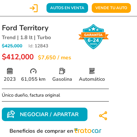

AUTOS EN VENTA
VENDE TU AUTO
Ford Territory
Trend | 1.8 lt | Turbo
$425,000
Id:
12843
$412,000
$7,650 / mes
2023
61,055 km
Gasolina
Automático
Único dueño, factura original
NEGOCIAR / APARTAR
Beneficios de comprar en