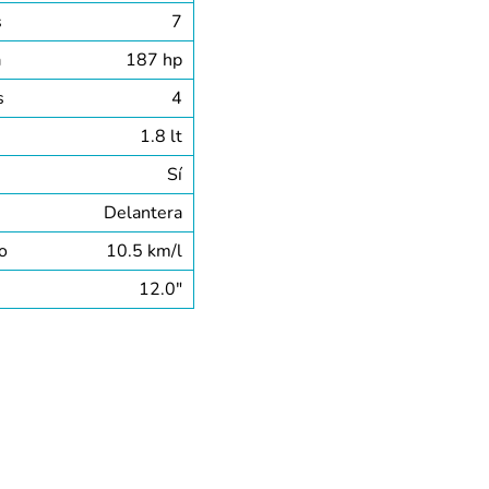
s
7
a
187 hp
s
4
1.8 lt
Sí
Delantera
o
10.5 km/l
12.0″
MULTIMEDIA