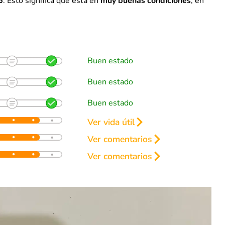
5
. Esto significa que está en
muy buenas condiciones
, en
Buen estado
Buen estado
Buen estado
Ver vida útil
renos
Ver comentarios
25%
Ver comentarios
brisas estrellado (ver fotos).
25%