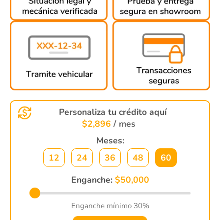
Personaliza tu crédito aquí
$
2,896
/ mes
Meses:
12
24
36
48
60
Enganche:
$
50,000
Enganche mínimo 30%