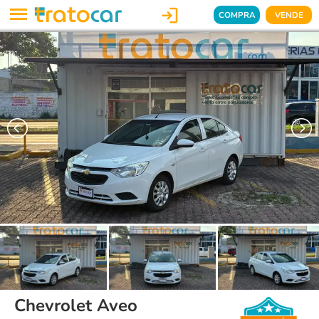

COMPRA
VENDE
Chevrolet Aveo