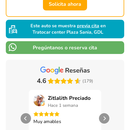
Solicita ahora
Este auto se muestra
previa cita
en
Tratocar center Plaza Sania, GDL
Pregúntanos o reserva cita
Reseñas
4.6
(179)
Zitlalith Preciado
Man
Hace 1 semana
Hace
Muy amables
Exceoente s