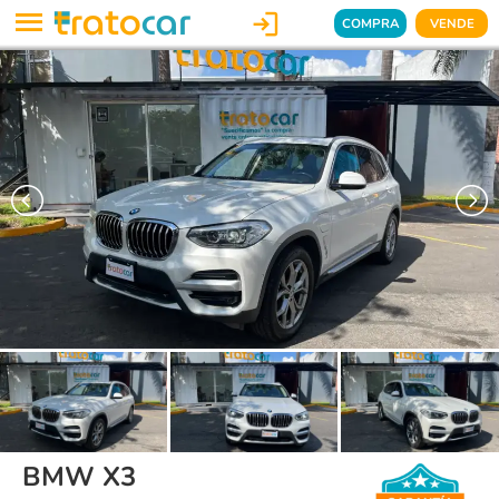

COMPRA
VENDE
BMW X3