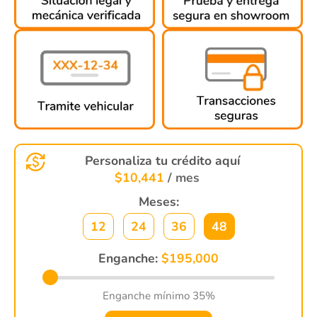
Personaliza tu crédito aquí
$
10,441
/ mes
Meses:
12
24
36
48
Enganche:
$
195,000
Enganche mínimo 35%