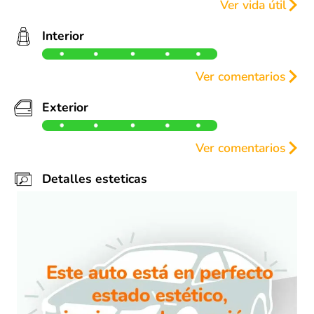
Ver vida útil
Llantas
Frenos
Interior
50%
0%
50%
50%
Ver comentarios
50%
50%
50%
50%
Como nuevo
Exterior
Ver comentarios
Como nuevo
Detalles esteticas