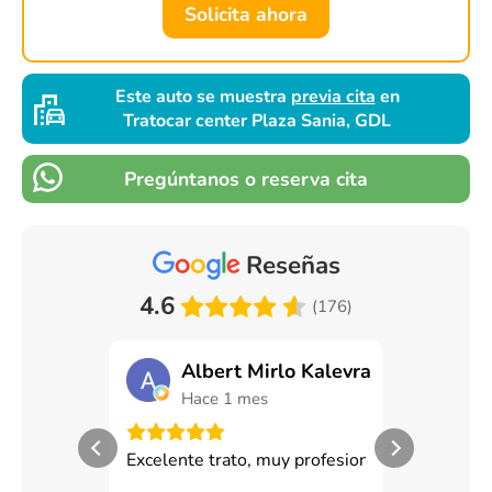
Solicita ahora
Este auto se muestra
previa cita
en
Tratocar center Plaza Sania, GDL
Pregúntanos o reserva cita
Reseñas
4.6
(176)
Albert Mirlo Kalevra
Ana
Hace 1 mes
Hace
Excelente trato, muy profesional de inicio a f