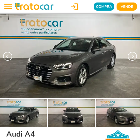

COMPRA
VENDE
Audi A4