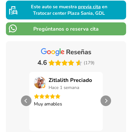
Este auto se muestra
previa cita
en
Tratocar center Plaza Sania, GDL
Pregúntanos o reserva cita
Reseñas
4.6
(179)
Zitlalith Preciado
Man
Hace 1 semana
Hace
Muy amables
Exceoente s