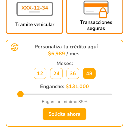
Personaliza tu crédito aquí
$
6,989
/ mes
Meses:
12
24
36
48
Enganche:
$
131,000
Enganche mínimo 35%
Solicita ahora