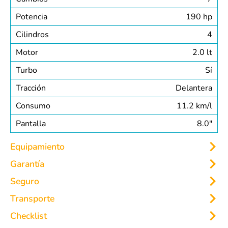
Potencia
190 hp
Cilindros
4
Motor
2.0 lt
Turbo
Sí
Tracción
Delantera
Consumo
11.2 km/l
Pantalla
8.0″
Equipamiento
Garantía
INTERIOR
EXTERIOR
Seguro
SEGURIDAD
MULTIMEDIA
Transporte
Checklist
Para hacerlo más fácil, siempre tiene la opción de
Sensor de estacionamiento trasera